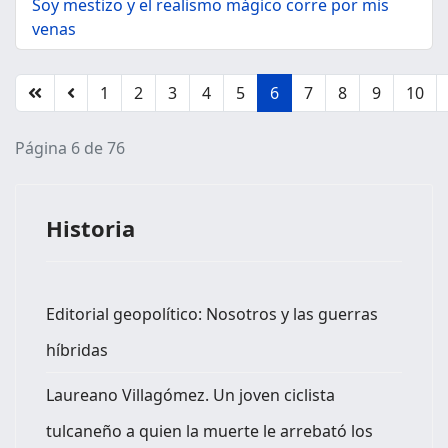
Soy mestizo y el realismo mágico corre por mis
venas
1
2
3
4
5
6
7
8
9
10
Página 6 de 76
Historia
Editorial geopolítico: Nosotros y las guerras
híbridas
Laureano Villagómez. Un joven ciclista
tulcaneño a quien la muerte le arrebató los