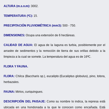
ALTURA (m.s.n.m):
3002.
TEMPERATURA (ºC):
15.
PRECIPITACIÓN PLUVIOMÉTRICA (mm3):
500 - 750.
DIMENSIONES:
Ocupa una extensión de 6 hectáreas.
CALIDAD DE AGUA:
El agua de la laguna es turbia, posiblemente por el
arrastre de sedimentos y la remoción de tierra de sus orillas debido a la
limpieza a la cual se somete. La temperatura del agua es de 16ºC.
FLORA Y FAUNA.
FLORA:
Chilca (Baccharis sp.), eucalipto (Eucaliptus globulus), pino, totora,
herbazales.
FAUNA:
Mirlos, curiquingues.
DESCRIPCIÓN DEL PAISAJE:
Como su nombre lo indica, la represa está
ubicada en una hondonada a la que le conocen como encañada. Está