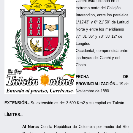
Carchi está ubicada en el
extremo norte del Callejón
Interandino, entre los paralelos
1
°
12'43" y 0
°
21' 50" de Latitud
Norte y entre los meridianos
77° 31' 36" y 78° 33' 12" de
Longitud
Occidental; comprendida entre
las hoyas del Carchi y del
Chota.
FECHA DE
PROVINCIALIZACIÓN.-
19 de
Noviembre de 1880.
EXTENSIÓN.-
Su extensión es de: 3.699 Km2 y su capital es Tulcán.
LÍMITES.-
Al Norte:
Con la República de Colombia por medio del Río