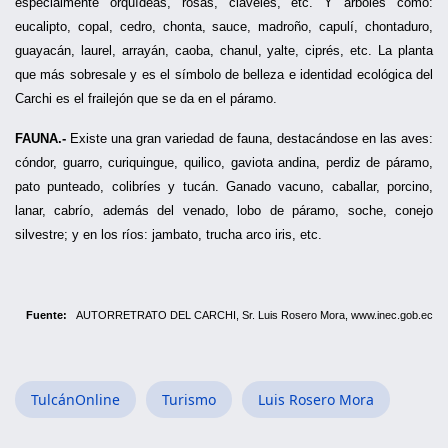
especialmente orquídeas, rosas, claveles, etc. Y árboles como:
eucalipto, copal, cedro, chonta, sauce, madroño, capulí, chontaduro,
guayacán, laurel, arrayán, caoba, chanul, yalte, ciprés, etc. La planta
que más sobresale y es el símbolo de belleza e identidad ecológica del
Carchi es el frailejón que se da en el páramo.
FAUNA.-
Existe una gran variedad de fauna, destacándose en las aves:
cóndor, guarro, curiquingue, quilico, gaviota andina, perdiz de páramo,
pato punteado, colibríes y tucán. Ganado vacuno, caballar, porcino,
lanar, cabrío, además del venado, lobo de páramo, soche, conejo
silvestre; y en los ríos: jambato, trucha arco iris, etc.
Fuente:
AUTORRETRATO DEL CARCHI, Sr. Luis Rosero Mora,
ww
w.inec.gob.ec
TulcánOnline
Turismo
Luis Rosero Mora