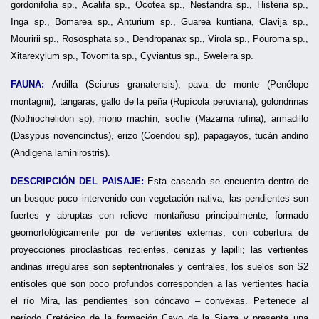
gordonifolia sp., Acalifa sp., Ocotea sp., Nestandra sp., Histeria sp.,
Inga sp., Bomarea sp., Anturium sp., Guarea kuntiana, Clavija sp.,
Mouririi sp., Rososphata sp., Dendropanax sp., Virola sp., Pouroma sp.,
Xitarexylum sp., Tovomita sp., Cyviantus sp., Sweleira sp.
FAUNA:
Ardilla (Sciurus granatensis), pava de monte (Penélope
montagnii), tangaras, gallo de la peña (Rupícola peruviana), golondrinas
(Nothiochelidon sp), mono machín, soche (Mazama rufina), armadillo
(Dasypus novencinctus), erizo (Coendou sp), papagayos, tucán andino
(Andigena laminirostris).
DESCRIPCIÓN DEL PAISAJE:
Esta cascada se encuentra dentro de
un bosque poco intervenido con vegetación nativa, las pendientes son
fuertes y abruptas con relieve montañoso principalmente, formado
geomorfológicamente por de vertientes externas, con cobertura de
proyecciones piroclásticas recientes, cenizas y lapilli; las vertientes
andinas irregulares son septentrionales y centrales, los suelos son S2
entisoles que son poco profundos corresponden a las vertientes hacia
el río Mira, las pendientes son cóncavo – convexas. Pertenece al
período Cretácico de la formación Cayo de la Sierra y presenta una