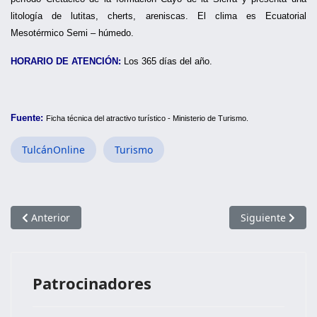
litología de lutitas, cherts, areniscas. El clima es Ecuatorial
Mesotérmico Semi – húmedo.
HORARIO DE ATENCIÓN:
Los 365 días del año.
Fuente:
Ficha técnica del atractivo turístico - Ministerio de Turismo.
TulcánOnline
Turismo
Artículo anterior: Cementerio Municipal José María Azael Fran
Artículo siguie
Anterior
Siguiente
Patrocinadores