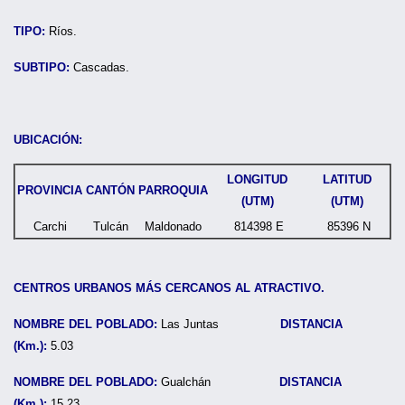
TIPO:
Ríos.
SUBTIPO:
Cascadas.
UBICACIÓN:
LONGITUD
LATITUD
PROVINCIA
CANTÓN
PARROQUIA
(UTM)
(UTM)
Carchi
Tulcán
Maldonado
814398 E
85396 N
CENTROS URBANOS MÁS CERCANOS AL ATRACTIVO.
NOMBRE DEL POBLADO:
Las Juntas
DISTANCIA
(Km.):
5.03
NOMBRE DEL POBLADO:
Gualchán
DISTANCIA
(Km.):
15.23