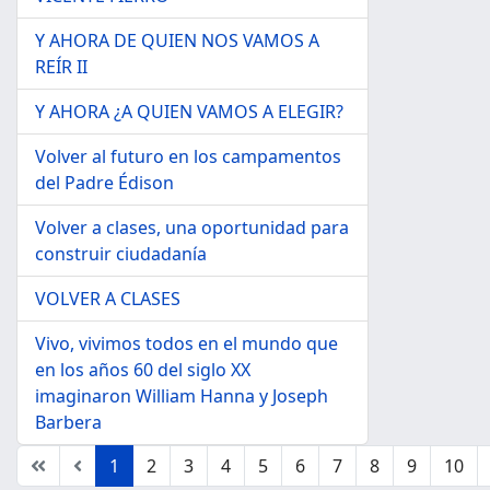
Y AHORA DE QUIEN NOS VAMOS A
REÍR II
Y AHORA ¿A QUIEN VAMOS A ELEGIR?
Volver al futuro en los campamentos
del Padre Édison
Volver a clases, una oportunidad para
construir ciudadanía
VOLVER A CLASES
Vivo, vivimos todos en el mundo que
en los años 60 del siglo XX
imaginaron William Hanna y Joseph
Barbera
1
2
3
4
5
6
7
8
9
10
Página 1 de 42