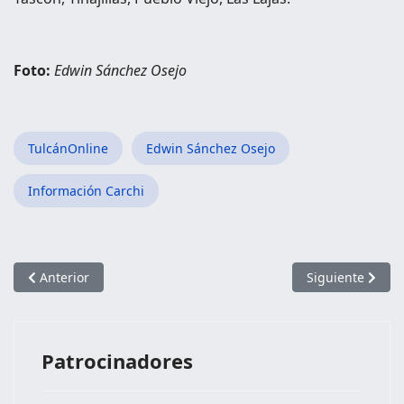
Foto:
Edwin Sánchez Osejo
TulcánOnline
Edwin Sánchez Osejo
Información Carchi
Artículo anterior: Parroquia Chitán de Navarretes
Artículo siguien
Anterior
Siguiente
Patrocinadores