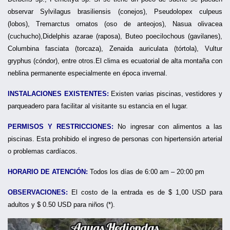
observar Sylvilagus brasiliensis (conejos), Pseudolopex culpeus
(lobos), Tremarctus ornatos (oso de anteojos), Nasua olivacea
(cuchucho),Didelphis azarae (raposa), Buteo poecilochous (gavilanes),
Columbina fasciata (torcaza), Zenaida auriculata (tórtola), Vultur
gryphus (cóndor), entre otros.El clima es ecuatorial de alta montaña con
neblina permanente especialmente en época invernal.
INSTALACIONES EXISTENTES:
Existen varias piscinas, vestidores y
parqueadero para facilitar al visitante su estancia en el lugar.
PERMISOS Y RESTRICCIONES:
No ingresar con alimentos a las
piscinas. Esta prohibido el ingreso de personas con hipertensión arterial
o problemas cardíacos.
HORARIO DE ATENCIÓN:
Todos los días de 6:00 am – 20:00 pm
OBSERVACIONES:
El costo de la entrada es de $ 1,00 USD para
adultos y $ 0.50 USD para niños (*).