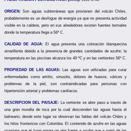
ORIGEN:
Son aguas subterráneas que provienen del volcán Chiles,
probablemente es un desfogue de energía ya que no presenta actividad
visible en la caldera, pero en sus alrededores existen fuentes termales
donde la temperatura llega a 56º C.
CALIDAD DE AGUA:
El agua presenta una coloración blanquecina
amarillenta debido a la presencia de grandes cantidades de azufre; la
temperatura en las piscinas alcanza los 40 ºC y en las vertientes 56º C.
PROPIEDAD DE LAS AGUAS:
Las aguas son utilizadas para curar
enfermedades como artritis, sinusitis, dolores de huesos, várices y
problemas de la piel, son contraindicadas para personas con
hipertensión arterial y problemas cardíacos.
DESCRIPCION DEL PAISAJE:
La vertiente se abre paso a través de
una gran muralla de roca por la cual descienden las aguas hasta el
balneario; desde este lugar se observan las faldas del volcán Chiles y
los hitos fronterizos con Colombia. El contenido de azufre en las aguas
ocasiona que el lugar posea un olor fuerte a azufre que a partir de las