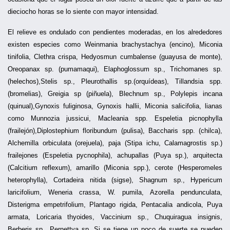
dieciocho horas se lo siente con mayor intensidad.
El relieve es ondulado con pendientes moderadas, en los alrededores
existen especies como Weinmania brachystachya (encino), Miconia
tinifolia, Clethra crispa, Hedyosmun cumbalense (guayusa de monte),
Oreopanax sp. (pumamaqui), Elaphoglossum sp., Trichomanes sp.
(helechos),Stelis sp., Pleurothallis sp.(orquídeas), Tillandsia spp.
(bromelias), Greigia sp (piñuela), Blechnum sp., Polylepis incana
(quinual),Gynoxis fuliginosa, Gynoxis hallii, Miconia salicifolia, lianas
como Munnozia jussicui, Macleania spp. Espeletia picnophylla
(frailejón),Diplostephium floribundum (pulisa), Baccharis spp. (chilca),
Alchemilla orbiculata (orejuela), paja (Stipa ichu, Calamagrostis sp.)
frailejones (Espeletia pycnophila), achupallas (Puya sp.), arquitecta
(Calcitium reflexum), amarillo (Miconia spp.), cerote (Hesperomeles
heterophylla), Cortadeira nitida (sigse), Shagnum sp., Hypericum
laricifolium, Weneria crassa, W. pumila, Azorella pendunculata,
Disterigma empetrifolium, Plantago rigida, Pentacalia andicola, Puya
armata, Loricaria thyoides, Vaccinium sp., Chuquiragua insignis,
Berberis sp., Pernettya sp. Si se tiene un poco de suerte se pueden