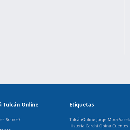
 Tulcán Online
Etiquetas
nes Somos?
TulcánOnline
Jorge Mora Varel
Historia
Carchi Opina
Cuentos