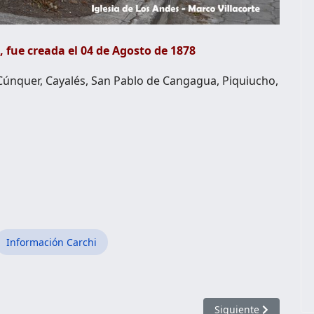
 fue creada el 04 de Agosto de 1878
 Cúnquer, Cayalés, San Pablo de Cangagua, Piquiucho,
Información Carchi
ir
Artículo siguiente: P
Siguiente