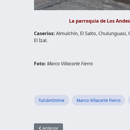
La parroquia de Los Andes,
Caseríos:
Almulchín, El Salto, Chulunguasi,
El Izal.
Foto:
Marco Villacorte Fierro
TulcánOnline
Marco Villacorte Fierro
Artículo anterior: Parroquia San Vicente de Pus
Anterior