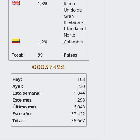
1,3%
Reino
Unido de
Gran
Bretaña e
Irlanda del
Norte
1,2%
Colombia
Total:
99
Países
Hoy:
103
Ayer:
230
Esta semana:
1.044
Este mes:
1.298
Último mes:
6.048
Este año:
37.422
Total:
36.667
arroquia Chitán de Navarretes