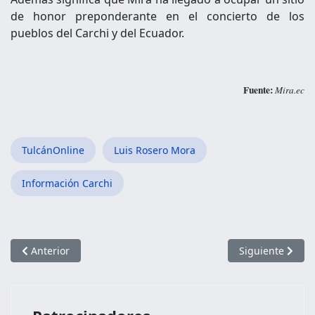
de honor preponderante en el concierto de los
pueblos del Carchi y del Ecuador.
Fuente:
Mira.ec
TulcánOnline
Luis Rosero Mora
Información Carchi
Artículo anterior: Significado de los Símbolos del Cantón Mon
Artículo siguien
Anterior
Siguiente