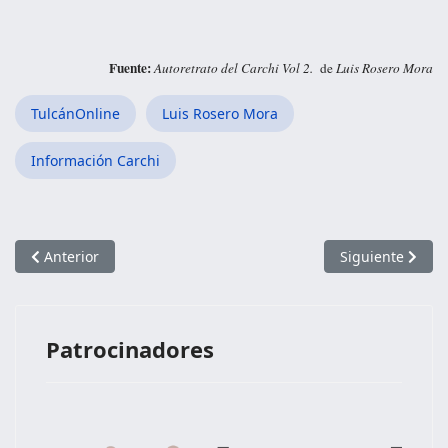
Fuente:
Autoretrato del Carchi Vol 2.
de
Luis Rosero Mora
TulcánOnline
Luis Rosero Mora
Información Carchi
Artículo anterior: Significado de los Símbolos del Cantón Bolív
Artículo siguien
Anterior
Siguiente
Patrocinadores