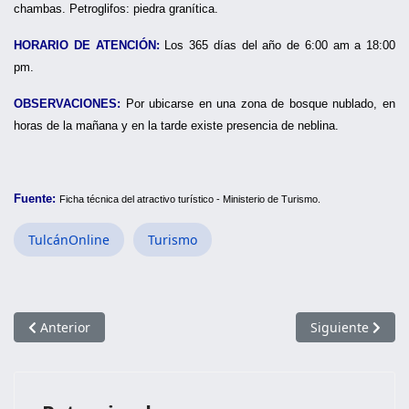
chambas. Petroglifos: piedra granítica.
HORARIO DE ATENCIÓN:
Los 365 días del año de 6:00 am a 18:00
pm.
OBSERVACIONES:
Por ubicarse en una zona de bosque nublado, en
horas de la mañana y en la tarde existe presencia de neblina.
Fuente:
F
icha técnica del atractivo turístico - Ministerio de Turismo.
TulcánOnline
Turismo
Artículo anterior: Santuario de la Virgen de la Purificación
Artículo siguien
Anterior
Siguiente