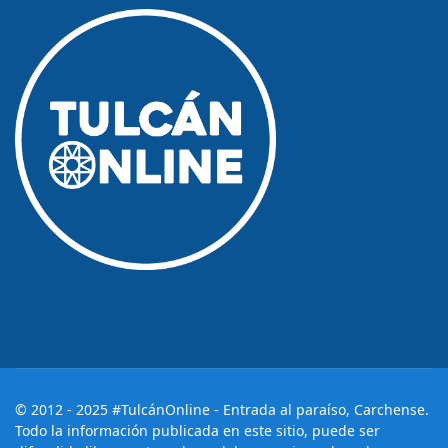
© 2012 - 2025 #TulcánOnline - Entrada al paraíso, Carchense.
Todo la información publicada en este sitio, puede ser