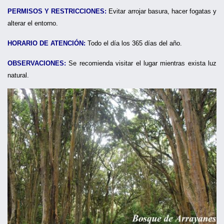
PERMISOS Y RESTRICCIONES:
Evitar arrojar basura, hacer fogatas y
alterar el entorno.
HORARIO DE ATENCIÓN:
Todo el día los 365 días del año.
OBSERVACIONES:
Se recomienda visitar el lugar mientras exista luz
natural.