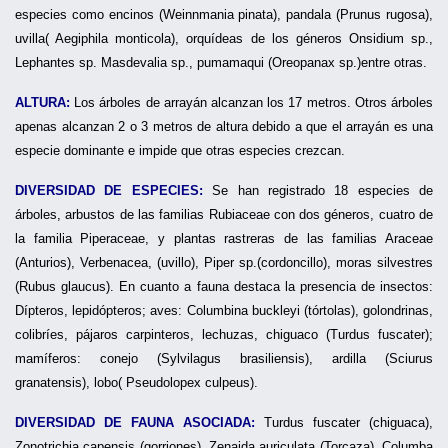
especies como encinos (Weinnmania pinata), pandala (Prunus rugosa),
uvilla( Aegiphila monticola), orquídeas de los géneros Onsidium sp.,
Lephantes sp. Masdevalia sp., pumamaqui (Oreopanax sp.)entre otras.
ALTURA:
Los árboles de arrayán alcanzan los 17 metros. Otros árboles
apenas alcanzan 2 o 3 metros de altura debido a que el arrayán es una
especie dominante e impide que otras especies crezcan.
DIVERSIDAD DE ESPECIES:
Se han registrado 18 especies de
árboles, arbustos de las familias Rubiaceae con dos géneros, cuatro de
la familia Piperaceae, y plantas rastreras de las familias Araceae
(Anturios), Verbenacea, (uvillo), Piper sp.(cordoncillo), moras silvestres
(Rubus glaucus). En cuanto a fauna destaca la presencia de insectos:
Dípteros, lepidópteros; aves: Columbina buckleyi (tórtolas), golondrinas,
colibríes, pájaros carpinteros, lechuzas, chiguaco (Turdus fuscater);
mamíferos: conejo (Sylvilagus brasiliensis), ardilla (Sciurus
granatensis), lobo( Pseudolopex culpeus).
DIVERSIDAD DE FAUNA ASOCIADA:
Turdus fuscater (chiguaca),
Zonotrichia capensis (gorriones), Zenaida auriculata (Torcaza), Columba