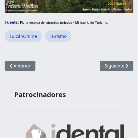
Fuente:
F
icha técnica del atractivo turístico - Ministerio de Turismo.
TulcánOnline
Turismo
Artículo anterior: Cascada de Guadir
Artículo siguien
Anterior
Siguiente
Patrocinadores