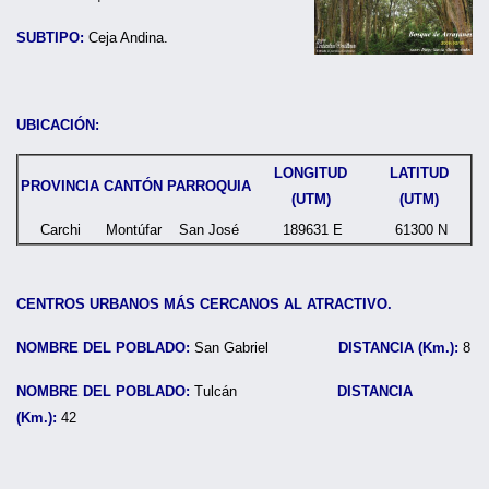
SUBTIPO:
Ceja Andina.
UBICACIÓN:
LONGITUD
LATITUD
PROVINCIA
CANTÓN
PARROQUIA
(UTM)
(UTM)
Carchi
Montúfar
San José
189631 E
61300 N
CENTROS URBANOS MÁS CERCANOS AL ATRACTIVO.
NOMBRE DEL POBLADO:
San Gabriel
DISTANCIA (Km.):
8
NOMBRE DEL POBLADO:
Tulcán
DISTANCIA
(Km.):
42