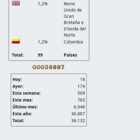
1,2%
Reino
Unido de
Gran
Bretaña e
Irlanda del
Norte
1,2%
Colombia
Total:
99
Países
Hoy:
18
Ayer:
174
Esta semana:
509
Este mes:
763
Último mes:
6.048
Este año:
36.887
Total:
36.132