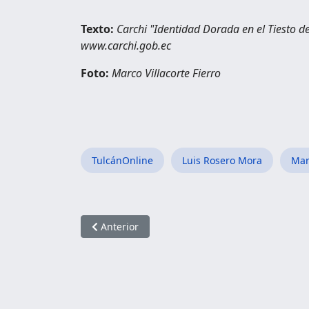
Texto:
Carchi "Identidad Dorada en el Tiesto d
www.carchi.gob.ec
Foto:
Marco Villacorte Fierro
TulcánOnline
Luis Rosero Mora
Mar
Artículo anterior: Parroquia San Rafael
Anterior