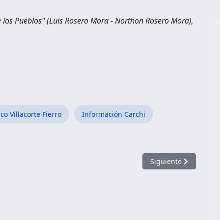
e los Pueblos" (Luis Rosero Mora - Northon Rosero Mora),
co Villacorte Fierro
Información Carchi
Artículo siguiente: P
Siguiente