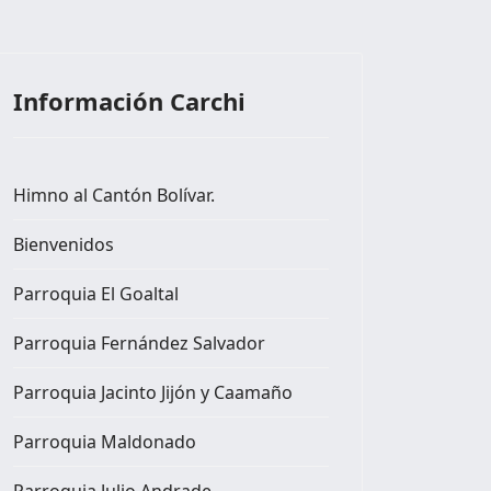
Información Carchi
Himno al Cantón Bolívar.
Bienvenidos
Parroquia El Goaltal
Parroquia Fernández Salvador
arroquia Monte Olivo
Parroquia Jacinto Jijón y Caamaño
Parroquia Maldonado
Parroquia Julio Andrade