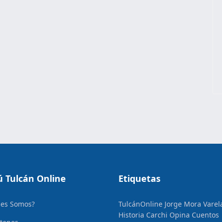
 Tulcán Online
Etiquetas
nes Somos?
TulcánOnline
Jorge Mora Varel
Historia
Carchi Opina
Cuentos