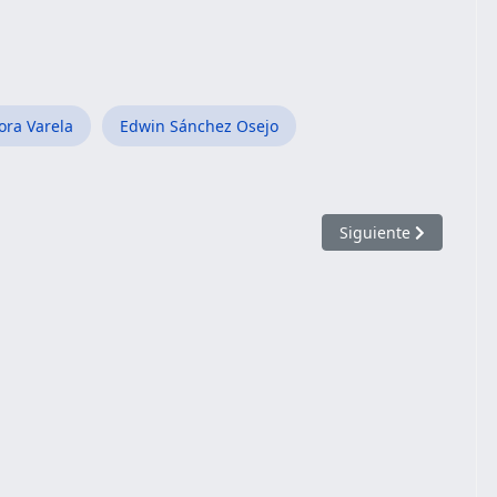
ora Varela
Edwin Sánchez Osejo
BEMOS LEER?
Artículo siguiente: E
Siguiente