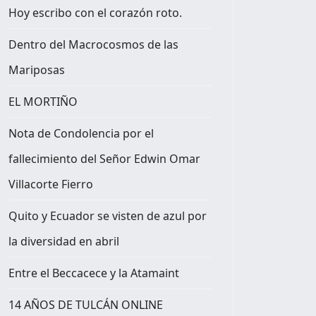
Hoy escribo con el corazón roto.
Dentro del Macrocosmos de las
Mariposas
EL MORTIÑO
Nota de Condolencia por el
l fotoperiodismo, un trabajo de alto riesgo en el Ecuador
fallecimiento del Señor Edwin Omar
Villacorte Fierro
Quito y Ecuador se visten de azul por
la diversidad en abril
Entre el Beccacece y la Atamaint
14 AÑOS DE TULCÁN ONLINE