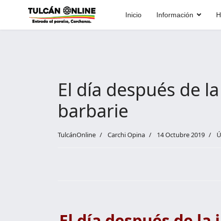
Inicio
Información
H
El día después de la 
barbarie
TulcánOnline
Carchi Opina
14 Octubre 2019
Ú
El día después de la 