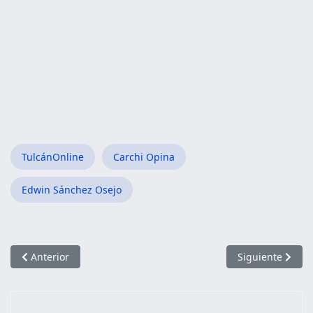
TulcánOnline
Carchi Opina
Edwin Sánchez Osejo
Artículo anterior: Nota de Condolencia por el fallecimiento de
Artículo siguien
Anterior
Siguiente