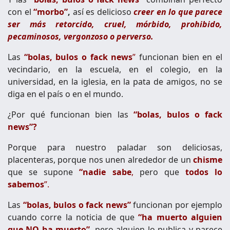
con el
“morbo”
,
así es delicioso
creer en lo que parece
ser más retorcido, cruel, mórbido, prohibido,
pecaminosos, vergonzoso o perverso.
Las
“bolas, bulos o fack news
”
funcionan bien en el
vecindario, en la escuela, en el colegio, en la
universidad, en la iglesia, en la pata de amigos, no se
diga en el país o en el mundo.
¿Por qué funcionan bien las
“bolas, bulos o fack
news”?
Porque para nuestro paladar son deliciosas,
placenteras, porque nos unen alrededor de un
chisme
que se supone
“nadie sabe
,
pero que
todos lo
sabemos
”.
Las
“bolas, bulos o fack news”
funcionan por ejemplo
cuando corre la noticia de que
“ha muerto alguien
que NO ha muerto”
,
pero alguien lo publica y parece