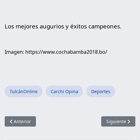
Los mejores augurios y éxitos campeones.
Imagen:
https://www.cochabamba2018.bo/
TulcánOnline
Carchi Opina
Deportes
Artículo anterior: II Clásica Ciclística Richard Carapaz
Artículo siguie
Anterior
Siguiente