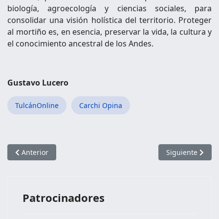
biología, agroecología y ciencias sociales, para
consolidar una visión holística del territorio. Proteger
al mortiño es, en esencia, preservar la vida, la cultura y
el conocimiento ancestral de los Andes.
Gustavo Lucero
TulcánOnline
Carchi Opina
Artículo anterior: Dentro del Macrocosmos de las Mariposas
Artículo siguien
Anterior
Siguiente
Patrocinadores