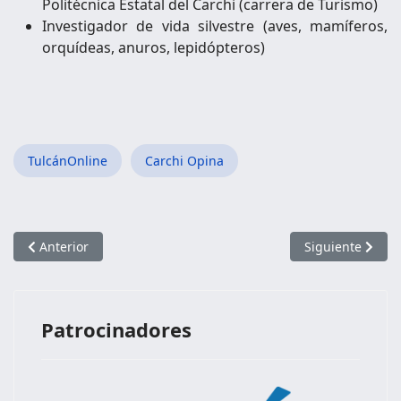
Politécnica Estatal del Carchi (carrera de Turismo)
Investigador de vida silvestre (aves, mamíferos,
orquídeas, anuros, lepidópteros)
TulcánOnline
Carchi Opina
Artículo anterior: Bolas, bulos o fack news
Artículo siguie
Anterior
Siguiente
Patrocinadores