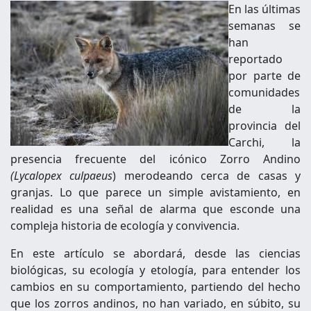
En las últimas
semanas se
han
reportado
por parte de
comunidades
de la
provincia del
Carchi, la
presencia frecuente del icónico Zorro Andino
(Lycalopex culpaeus
) merodeando cerca de casas y
granjas. Lo que parece un simple avistamiento, en
realidad es una señal de alarma que esconde una
compleja historia de ecología y convivencia.
En este artículo se abordará, desde las ciencias
biológicas, su ecología y etología, para entender los
cambios en su comportamiento, partiendo del hecho
que los zorros andinos, no han variado, en súbito, su