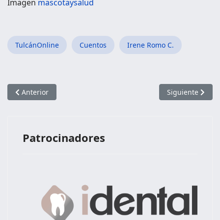
Imagen
mascotaysalud
TulcánOnline
Cuentos
Irene Romo C.
Artículo anterior: PARA EL AMOR LOS CARCHENSES SOMOS PE
Artículo siguie
Anterior
Siguiente
Patrocinadores