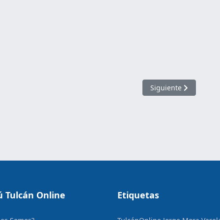
Artículo siguiente: L
Siguiente
 Tulcán Online
Etiquetas