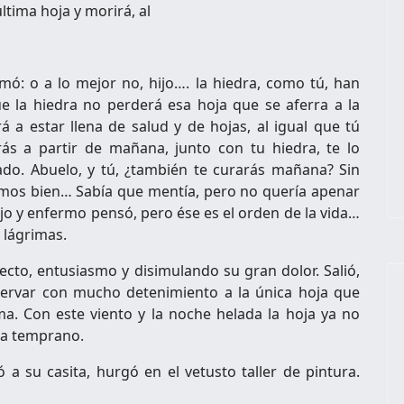
ltima hoja y morirá, al
rmó: o a lo mejor no, hijo…. la hiedra, como tú, han
ue la hiedra no perderá esa hoja que se aferra a la
á a estar llena de salud y de hojas, al igual que tú
ás a partir de mañana, junto con tu hiedra, te lo
ado. Abuelo, y tú, ¿también te curarás mañana? Sin
mos bien… Sabía que mentía, pero no quería apenar
o y enfermo pensó, pero ése es el orden de la vida…
 lágrimas.
afecto, entusiasmo y disimulando su gran dolor. Salió,
servar con mucho detenimiento a la única hoja que
a. Con este viento y la noche helada la hoja ya no
a temprano.
 a su casita, hurgó en el vetusto taller de pintura.