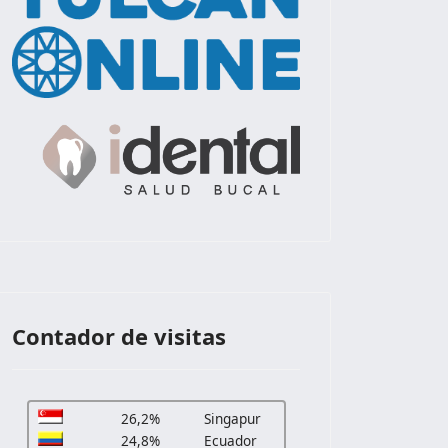
Contador de visitas
26,2%
Singapur
24,8%
Ecuador