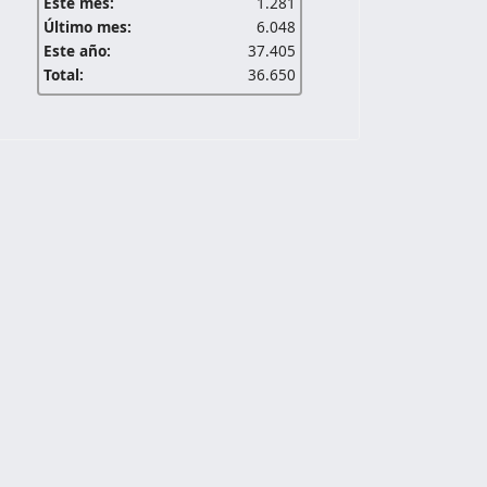
Este mes:
1.281
Último mes:
6.048
Este año:
37.405
Total:
36.650