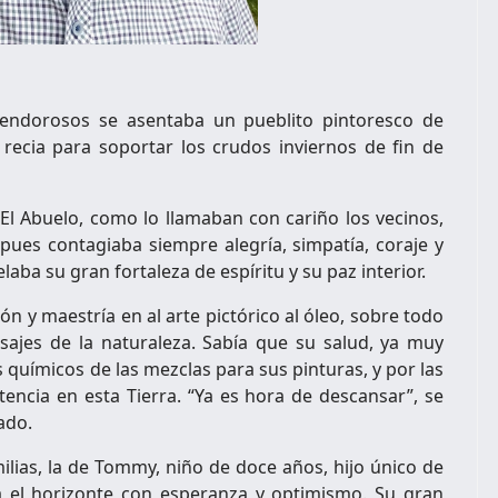
endorosos se asentaba un pueblito pintoresco de
s; recia para soportar los crudos inviernos de fin de
El Abuelo, como lo llamaban con cariño los vecinos,
ues contagiaba siempre alegría, simpatía, coraje y
aba su gran fortaleza de espíritu y su paz interior.
ón y maestría en al arte pictórico al óleo, sobre todo
sajes de la naturaleza. Sabía que su salud, ya muy
 químicos de las mezclas para sus pinturas, y por las
encia en esta Tierra. “Ya es hora de descansar”, se
ado.
ilias, la de Tommy, niño de doce años, hijo único de
a el horizonte con esperanza y optimismo. Su gran