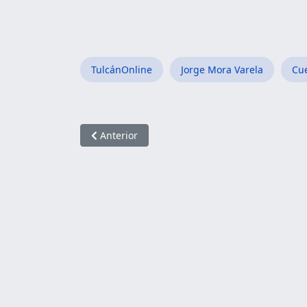
TulcánOnline
Jorge Mora Varela
Cu
Artículo anterior: El tierno milagro tras en 
Anterior