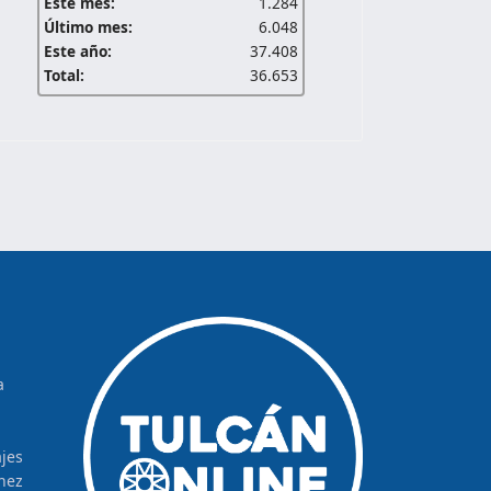
Este mes:
1.284
Último mes:
6.048
Este año:
37.408
Total:
36.653
a
jes
hez