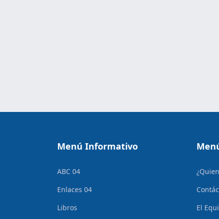
Menú Informativo
Menú
ABC 04
¿Quie
Enlaces 04
Contác
Libros
El Equ