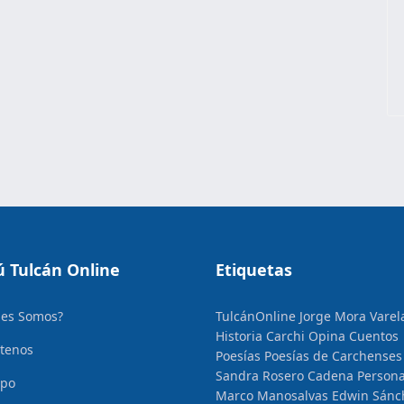
 Tulcán Online
Etiquetas
nes Somos?
TulcánOnline
Jorge Mora Varel
Historia
Carchi Opina
Cuentos
tenos
Poesías
Poesías de Carchenses
Sandra Rosero Cadena
Persona
ipo
Marco Manosalvas
Edwin Sánc