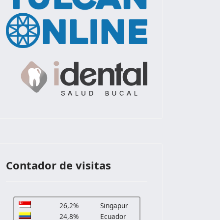
Contador de visitas
26,2%
Singapur
24,8%
Ecuador