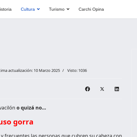
istoria
Cultura
Turismo
Carchi Opina
tima actualización: 10 Marzo 2025
Visto: 1036
vacilón
o quizá no…
uso gorra
s y frecuentes las personas que cubren su cabeza con