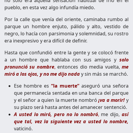
no solo era aquella sensación habitual de frío en el
pueblo, en esta vez algo infundía miedo.
Por la calle que venía del oriente, caminaba rumbo al
parque un hombre enjuto, pálido y alto, vestido de
negro, lo hacía con parsimonia y solemnidad, su rostro
era inexpresivo y era difícil de definir.
Hasta que confundió entre la gente y se colocó frente
a un hombre que hablaba con sus amigos y
solo
pronunció su nombre
,
entonces dio media vuelta,
me
miró a los ojos, y no me dijo nada
y sin más se marchó.
Ese hombre es
“la muerte”
aseguró una señora
que permanecía sentada en una banca del parque
y el señor a quien la muerte nombró
¡va a morir!
y
su plazo será hasta antes del amanecer sentenció.
A usted lo miró, pero no lo nombró
,
me dijo,
así
que tal, vez la siguiente vez a usted lo nombre,
vaticinó.