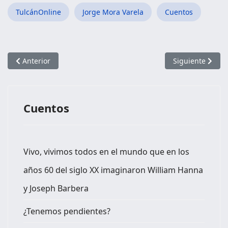
TulcánOnline
Jorge Mora Varela
Cuentos
Artículo anterior: NO LA PUDO DETENER
Artículo siguien
Anterior
Siguiente
Cuentos
Vivo, vivimos todos en el mundo que en los
años 60 del siglo XX imaginaron William Hanna
y Joseph Barbera
¿Tenemos pendientes?