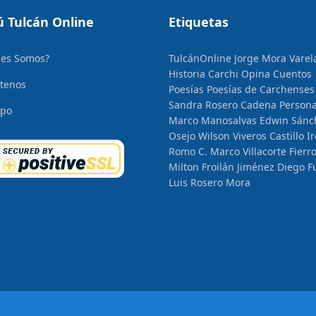
 Tulcán Online
Etiquetas
nes Somos?
TulcánOnline
Jorge Mora Varel
Historia
Carchi Opina
Cuentos
tenos
Poesías
Poesías de Carchenses
Sandra Rosero Cadena
Persona
ipo
Marco Manosalvas
Edwin Sánc
Osejo
Wilson Viveros Castillo
I
Romo C.
Marco Villacorte Fierr
Milton Froilán Jiménez
Diego F
Luis Rosero Mora