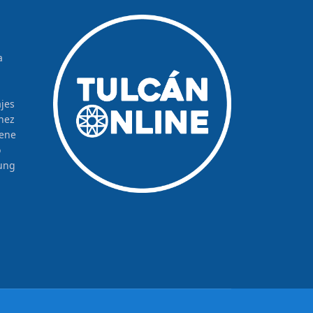
a
jes
hez
rene
o
ung