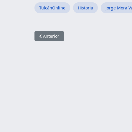
TulcánOnline
Historia
Jorge Mora V
Artículo anterior: LOS GRINGOS YA LA DAN
Anterior