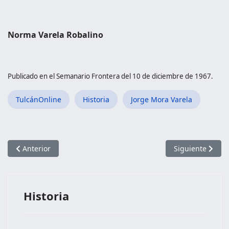
Norma Varela Robalino
Publicado en el Semanario Frontera del 10 de diciembre de 1967.
TulcánOnline
Historia
Jorge Mora Varela
Artículo anterior: LA GENEROSIDAD Y LA SOLIDARIDAD HECH
Artículo siguien
Anterior
Siguiente
Historia