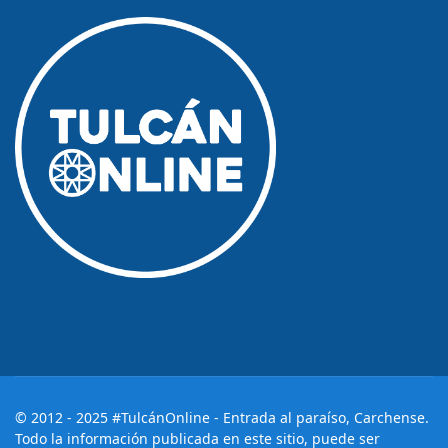
© 2012 - 2025 #TulcánOnline - Entrada al paraíso, Carchense.
Todo la información publicada en este sitio, puede ser