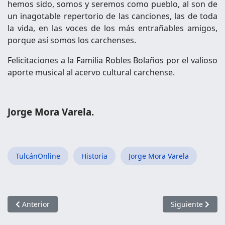
hemos sido, somos y seremos como pueblo, al son de
un inagotable repertorio de las canciones, las de toda
la vida, en las voces de los más entrañables amigos,
porque así somos los carchenses.
Felicitaciones a la Familia Robles Bolaños por el valioso
aporte musical al acervo cultural carchense.
Jorge Mora Varela.
TulcánOnline
Historia
Jorge Mora Varela
Artículo anterior: HE VIVIDO EN DOS MUNDOS DIFERENTES
Artículo siguien
Anterior
Siguiente