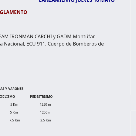
LANZAMIENTO JUEVES 16 MAYO
EGLAMENTO
l TEAM IRONMAN CARCHI y GADM Montúfar.
cía Nacional, ECU 911, Cuerpo de Bomberos de
MAS Y VARONES
CICLISMO
PEDESTRISMO
5 Km
1250 m
5 Km
1250 m
7.5 Km
2.5 Km