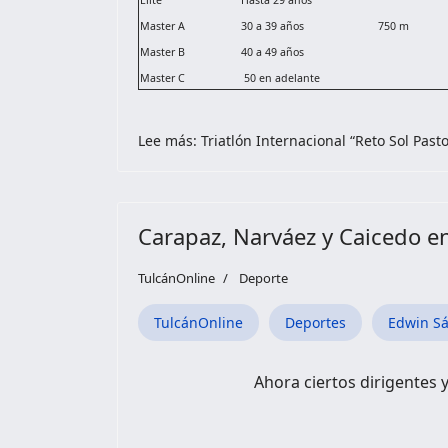
Élite
Hasta 29 años
Master A
30 a 39 años
750 m
Master B
40 a 49 años
Master C
50 en adelante
Lee más: Triatlón Internacional “Reto Sol Past
Carapaz, Narváez y Caicedo e
TulcánOnline
Deporte
TulcánOnline
Deportes
Edwin S
Ahora ciertos dirigentes 