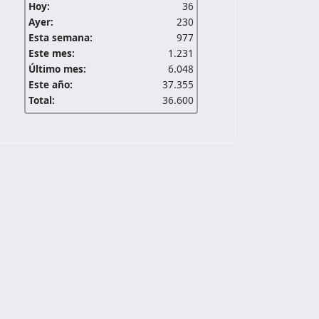
Hoy:
36
Ayer:
230
Esta semana:
977
Este mes:
1.231
Último mes:
6.048
Este año:
37.355
Total:
36.600