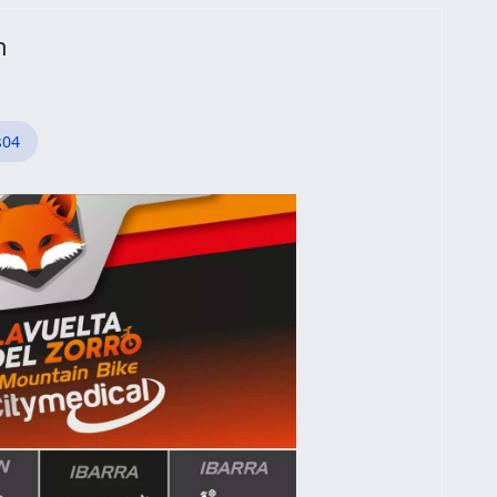
n
s04