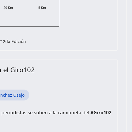
20 Km
5 Km
o” 2da Edición
n el Giro102
ánchez Osejo
y periodistas se suben a la camioneta del
#Giro102