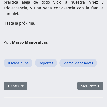
práctica aleja de todo vicio a nuestra niñez y
adolescencia, y una sana convivencia con la familia
completa.
Hasta la próxima.
Por:
Marco Manosalvas
TulcánOnline
Deportes
Marco Manosalvas
Artículo anterior: FESTIVAL ATLÉTICO: “YO VIVO SIN DROGAS 
Artículo sigui
Anterior
Siguiente