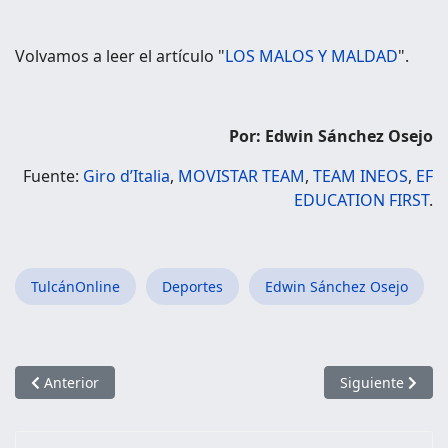
Volvamos a leer el artículo "
LOS MALOS Y MALDAD
".
Por: Edwin Sánchez Osejo
Fuente:
Giro d’Italia
,
MOVISTAR TEAM
,
TEAM INEOS
,
EF
EDUCATION FIRST
.
TulcánOnline
Deportes
Edwin Sánchez Osejo
Artículo anterior: Triatlón Internacional “Reto Sol Pasto” 2da E
Artículo siguien
Anterior
Siguiente