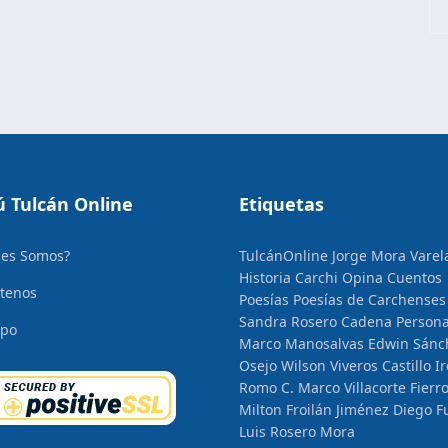
 Tulcán Online
Etiquetas
nes Somos?
TulcánOnline
Jorge Mora Varel
Historia
Carchi Opina
Cuentos
tenos
Poesías
Poesías de Carchenses
Sandra Rosero Cadena
Persona
ipo
Marco Manosalvas
Edwin Sánc
Osejo
Wilson Viveros Castillo
I
Romo C.
Marco Villacorte Fierr
Milton Froilán Jiménez
Diego F
Luis Rosero Mora