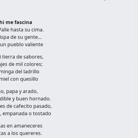
hi me fascina
Valle hasta su cima.
hispa de su gente…
un pueblo valiente
i tierra de sabores,
jes de mil colores;
 minga del ladrillo
 miel con quesillo
go, papa y arado,
dible y buen hornado.
es de cafecito pasado,
, empanada o tostado
lias en amaneceres
tas a los quereres.