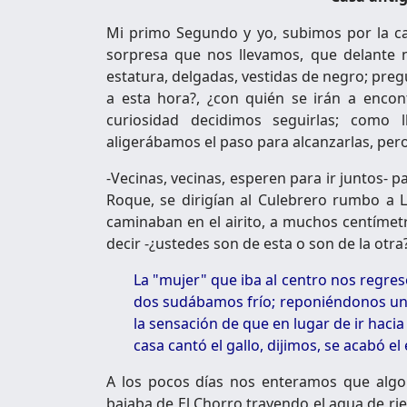
Mi primo Segundo y yo, subimos por la calle
sorpresa que nos llevamos, que delante 
estatura, delgadas, vestidas de negro; pre
a esta hora?, ¿con quién se irán a enco
curiosidad decidimos seguirlas; como 
aligerábamos el paso para alcanzarlas, pero
-Vecinas, vecinas, esperen para ir juntos- p
Roque, se dirigían al Culebrero rumbo 
caminaban en el airito, a muchos centímetr
decir -¿ustedes son de esta o son de la otra
La "mujer" que iba al centro nos regres
dos sudábamos frío; reponiéndonos un 
la sensación de que en lugar de ir hacia
casa cantó el gallo, dijimos, se acabó el
A los pocos días nos enteramos que algo
bajaba de El Chorro trayendo el agua de ri