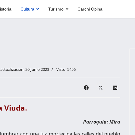
istoria
Cultura
Turismo
Carchi Opina
actualización: 20 Junio 2023
Visto: 5456
a Viuda.
Parroquia: Mira
lumbrar con una luz mortecina las calles del pueblo