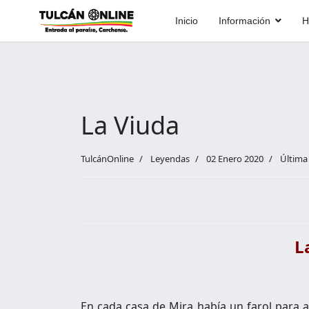
Inicio
Información
H
La Viuda
TulcánOnline
Leyendas
02 Enero 2020
Última 
L
En cada casa de Mira había un farol para a