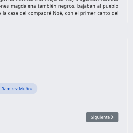
lones magdalena también negros, bajaban al pueblo
de la casa del compadré Noé, con el primer canto del
ia Ramírez Muñoz
Artículo siguiente:
Siguiente