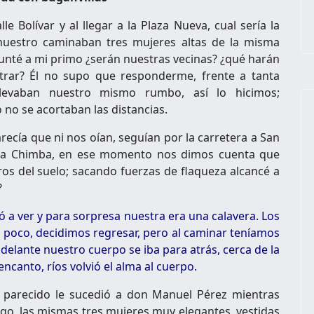
 Bolívar y al llegar a la Plaza Nueva, cual sería la
nuestro caminaban tres mujeres altas de la misma
gunté a mi primo ¿serán nuestras vecinas? ¿qué harán
ntrar? Él no supo que responderme, frente a tanta
llevaban nuestro mismo rumbo, así lo hicimos;
 no se acortaban las distancias.
arecía que ni nos oían, seguían por la carretera a San
a La Chimba, en ese momento nos dimos cuenta que
os del suelo; sacando fuerzas de flaqueza alcancé a
?
ó a ver y para sorpresa nuestra era una calavera. Los
poco, decidimos regresar, pero al caminar teníamos
 delante nuestro cuerpo se iba para atrás, cerca de la
 encanto, ríos volvió el alma al cuerpo.
 parecido le sucedió a don Manuel Pérez mientras
ego, las mismas tres mujeres muy elegantes, vestidas