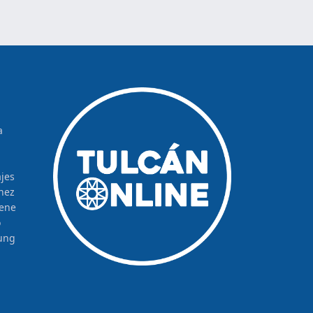
a
jes
hez
rene
o
ung