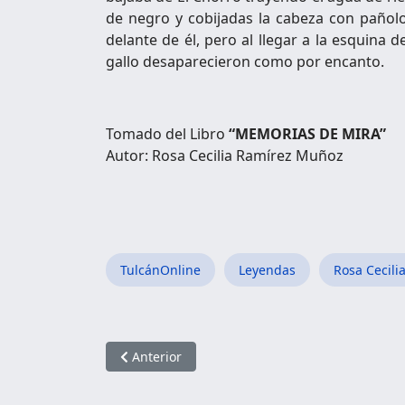
de negro y cobijadas la cabeza con paño
delante de él, pero al llegar a la esquina 
gallo desaparecieron como por encanto.
Tomado del Libro
“MEMORIAS DE MIRA”
Autor: Rosa Cecilia Ramírez Muñoz
TulcánOnline
Leyendas
Rosa Cecil
Artículo anterior: Los Dueños de Narchín
Anterior