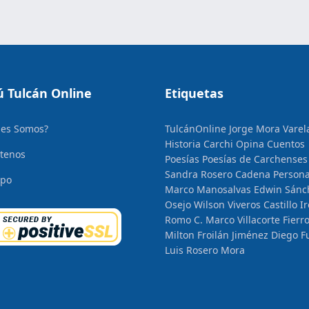
 Tulcán Online
Etiquetas
nes Somos?
TulcánOnline
Jorge Mora Varel
Historia
Carchi Opina
Cuentos
tenos
Poesías
Poesías de Carchenses
Sandra Rosero Cadena
Persona
ipo
Marco Manosalvas
Edwin Sánc
Osejo
Wilson Viveros Castillo
I
Romo C.
Marco Villacorte Fierr
Milton Froilán Jiménez
Diego F
Luis Rosero Mora