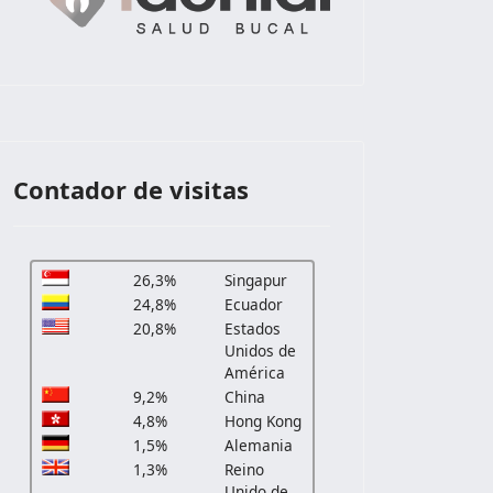
Contador de visitas
26,3%
Singapur
24,8%
Ecuador
20,8%
Estados
Unidos de
América
9,2%
China
4,8%
Hong Kong
 Mama Paula Chimbo
1,5%
Alemania
1,3%
Reino
Unido de