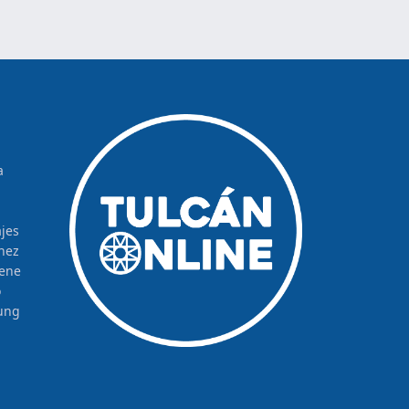
a
jes
hez
rene
o
ung