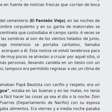
se en fuente de noticias frescas que corrían de boca
l del cementerio
(El Panteón Viejo)
, en las noches de
ombre corpulento y en su garita de matorrales se
 centinela que custodiaba el campo santo. A veces se
 las sombras al son de los vientos helados de junio,
je misterioso se portaba caritativo, llamaba
acerquen a él. Esta noticia se volvió tenebrosa para
rde muy pocos se atrevían a cruzar por aquel sitio, si
 más personas, llevando candela en un tiesto con un
io, tampoco era permitido regresar a ver, un clima de
lamaban Papá Bautista con cariño y respeto, era un
agua"
, estaba en las buenas y en las malas, no tenía
 fácil hacer las cosas ya sea el día o la noche. Don
e Puerres (Departamento de Nariño) con su esposa
rgaba alimentos. Era viernes y a media noche pasaba