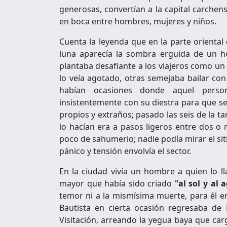
generosas, convertían a la capital carchen
en boca entre hombres, mujeres y niños.
Cuenta la leyenda que en la parte orienta
luna aparecía la sombra erguida de un h
plantaba desafiante a los viajeros como un
lo veía agotado, otras semejaba bailar con
habían ocasiones donde aquel persona
insistentemente con su diestra para que se 
propios y extraños; pasado las seis de la ta
lo hacían era a pasos ligeros entre dos o
poco de sahumerio; nadie podía mirar el sit
pánico y tensión envolvía el sector.
En la ciudad vivía un hombre a quien lo l
mayor que había sido criado
"al sol y al 
temor ni a la mismísima muerte, para él era
Bautista en cierta ocasión regresaba d
Visitación, arreando la yegua baya que ca