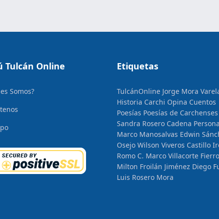
 Tulcán Online
Etiquetas
nes Somos?
TulcánOnline
Jorge Mora Varel
Historia
Carchi Opina
Cuentos
tenos
Poesías
Poesías de Carchenses
Sandra Rosero Cadena
Persona
ipo
Marco Manosalvas
Edwin Sánc
Osejo
Wilson Viveros Castillo
I
Romo C.
Marco Villacorte Fierr
Milton Froilán Jiménez
Diego F
Luis Rosero Mora