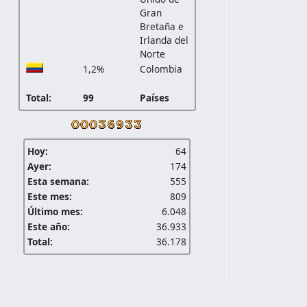
Gran
Bretaña e
Irlanda del
Norte
1,2%
Colombia
Total:
99
Países
 Caballo Blanco de El Chical
Hoy:
64
Ayer:
174
Esta semana:
555
Este mes:
809
Último mes:
6.048
Este año:
36.933
Total:
36.178