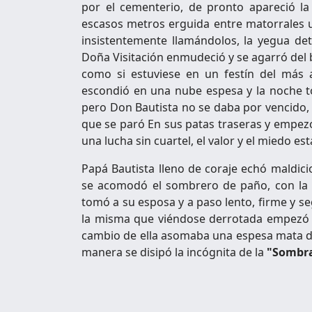
por el cementerio, de pronto apareció la
escasos metros erguida entre matorrales 
insistentemente llamándolos, la yegua de
Doña Visitación enmudeció y se agarró del 
como si estuviese en un festín del más a
escondió en una nube espesa y la noche to
pero Don Bautista no se daba por vencido, s
que se paró En sus patas traseras y empez
una lucha sin cuartel, el valor y el miedo es
Papá Bautista lleno de coraje echó maldici
se acomodó el sombrero de paño, con la 
tomó a su esposa y a paso lento, firme y s
la misma que viéndose derrotada empezó 
cambio de ella asomaba una espesa mata 
manera se disipó la incógnita de la
"Sombra