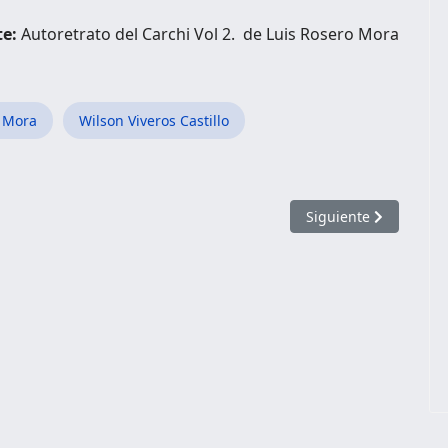
e:
Autoretrato del Carchi Vol 2. de Luis Rosero Mora
o Mora
Wilson Viveros Castillo
 Y EMBILQUER"
Artículo siguiente: El
Siguiente