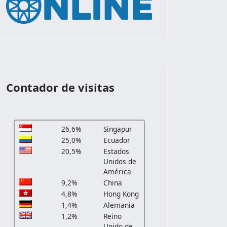
Contador de visitas
26,6%
Singapur
25,0%
Ecuador
20,5%
Estados
Unidos de
América
9,2%
China
4,8%
Hong Kong
1,4%
Alemania
1,2%
Reino
Unido de