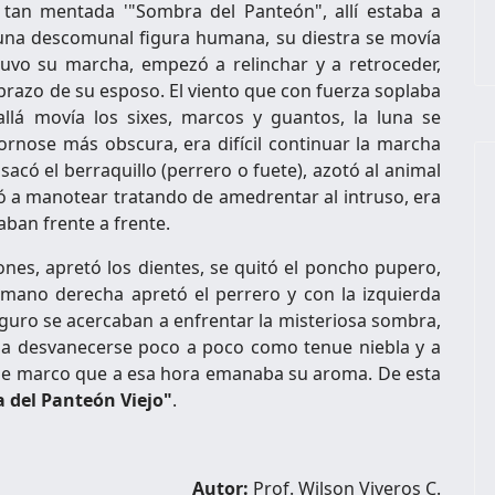
 tan mentada '"Sombra del Panteón", allí estaba a
una descomunal figura humana, su diestra se movía
tuvo su marcha, empezó a relinchar y a retroceder,
brazo de su esposo. El viento que con fuerza soplaba
llá movía los sixes, marcos y guantos, la luna se
rnose más obscura, era difícil continuar la marcha
acó el berraquillo (perrero o fuete), azotó al animal
ó a manotear tratando de amedrentar al intruso, era
taban frente a frente.
ones, apretó los dientes, se quitó el poncho pupero,
mano derecha apretó el perrero y con la izquierda
eguro se acercaban a enfrentar la misteriosa sombra,
a desvanecerse poco a poco como tenue niebla y a
de marco que a esa hora emanaba su aroma. De esta
 del Panteón Viejo"
.
Autor:
Prof. Wilson Viveros C.