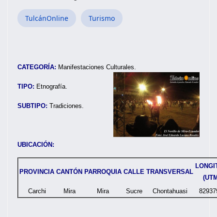
TulcánOnline
Turismo
CATEGORÍA:
Manifestaciones Culturales.
TIPO:
Etnografía.
SUBTIPO:
Tradiciones.
UBICACIÓN:
LONGI
PROVINCIA
CANTÓN
PARROQUIA
CALLE
TRANSVERSAL
(UTM
Carchi
Mira
Mira
Sucre
Chontahuasi
82937