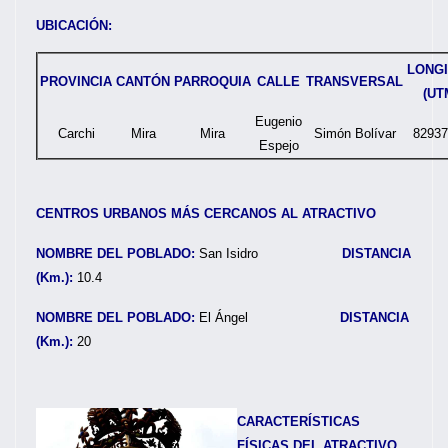
UBICACIÓN:
LONG
PROVINCIA
CANTÓN
PARROQUIA
CALLE
TRANSVERSAL
(UT
Eugenio
Carchi
Mira
Mira
Simón Bolívar
82937
Espejo
CENTROS URBANOS MÁS CERCANOS AL ATRACTIVO
NOMBRE DEL POBLADO:
San Isidro
DISTANCIA
(Km.):
10.4
NOMBRE DEL POBLADO:
El Ángel
DISTANCIA
(Km.):
20
CARACTERÍSTICAS
FÍSICAS DEL ATRACTIVO