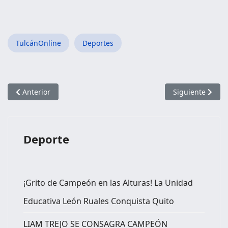
TulcánOnline
Deportes
Artículo anterior: Lucho Espinosa, un entrenador de alto nivel.
Artículo siguien
Anterior
Siguiente
Deporte
¡Grito de Campeón en las Alturas! La Unidad
Educativa León Ruales Conquista Quito
LIAM TREJO SE CONSAGRA CAMPEÓN