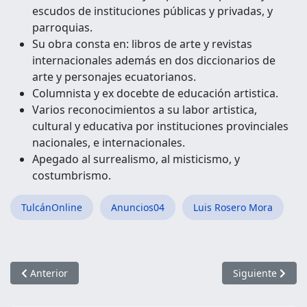
escudos de instituciones públicas y privadas, y
parroquias.
Su obra consta en: libros de arte y revistas
internacionales además en dos diccionarios de
arte y personajes ecuatorianos.
Columnista y ex docebte de educación artistica.
Varios reconocimientos a su labor artistica,
cultural y educativa por instituciones provinciales
nacionales, e internacionales.
Apegado al surrealismo, al misticismo, y
costumbrismo.
TulcánOnline
Anuncios04
Luis Rosero Mora
Artículo anterior: Tulcán se viste de Teatro
Artículo siguien
Anterior
Siguiente