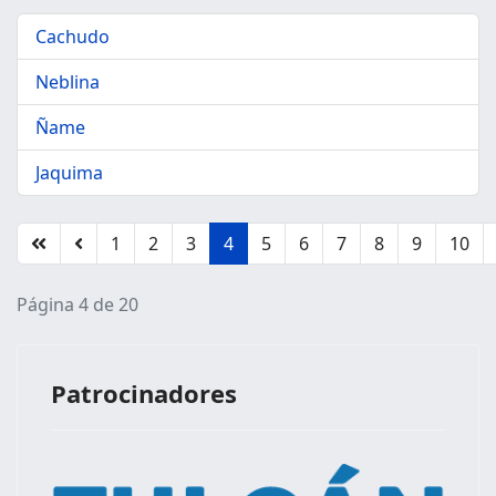
Cachudo
Neblina
Ñame
Jaquima
1
2
3
4
5
6
7
8
9
10
Página 4 de 20
Patrocinadores