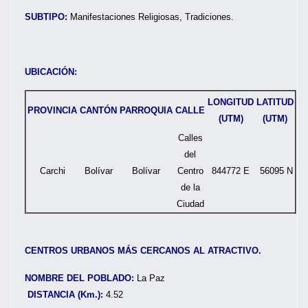
SUBTIPO:
Manifestaciones Religiosas, Tradiciones.
UBICACIÓN:
LONGITUD
LATITUD
PROVINCIA
CANTÓN
PARROQUIA
CALLE
(UTM)
(UTM)
Calles
del
Carchi
Bolívar
Bolívar
Centro
844772 E
56095 N
de la
Ciudad
CENTROS URBANOS MÁS CERCANOS AL ATRACTIVO.
NOMBRE DEL POBLADO:
La Paz
DISTANCIA (Km.):
4.52