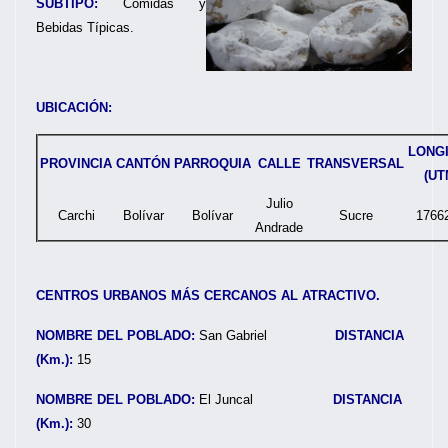
SUBTIPO:
Comidas y
Bebidas Típicas.
UBICACIÓN:
LONG
PROVINCIA
CANTÓN
PARROQUIA
CALLE
TRANSVERSAL
(UT
Julio
Carchi
Bolívar
Bolívar
Sucre
1766
Andrade
CENTROS URBANOS MÁS CERCANOS AL ATRACTIVO.
NOMBRE DEL POBLADO:
San Gabriel
DISTANCIA
(Km.):
15
NOMBRE DEL POBLADO:
El Juncal
DISTANCIA
(Km.):
30